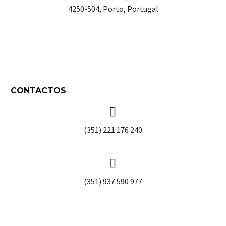
4250-504, Porto, Portugal
CONTACTOS


(351) 221 176 240


(351) 937 590 977