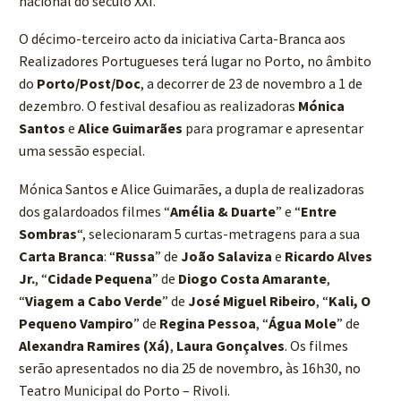
nacional do século XXI.
O décimo-terceiro acto da iniciativa Carta-Branca aos
Realizadores Portugueses terá lugar no Porto, no âmbito
do
Porto/Post/Doc
, a decorrer de 23 de novembro a 1 de
dezembro. O festival desafiou as realizadoras
Mónica
Santos
e
Alice Guimarães
para programar e apresentar
uma sessão especial.
Mónica Santos e Alice Guimarães, a dupla de realizadoras
dos galardoados filmes “
Amélia & Duarte
” e “
Entre
Sombras
“, selecionaram 5 curtas-metragens para a sua
Carta Branca
: “
Russa
” de
João Salaviza
e
Ricardo Alves
Jr.
, “
Cidade Pequena
” de
Diogo Costa Amarante
,
“
Viagem a Cabo Verde
” de
José Miguel Ribeiro
, “
Kali, O
Pequeno Vampiro
” de
Regina Pessoa
, “
Água Mole
” de
Alexandra Ramires (Xá)
,
Laura Gonçalves
. Os filmes
serão apresentados no dia 25 de novembro, às 16h30, no
Teatro Municipal do Porto – Rivoli.