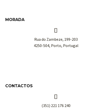
MORADA


Rua do Zambeze, 199-203
4250-504, Porto, Portugal
CONTACTOS


(351) 221 176 240