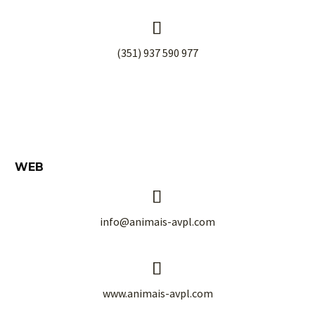


(351) 937 590 977
WEB


info@animais-avpl.com


www.animais-avpl.com