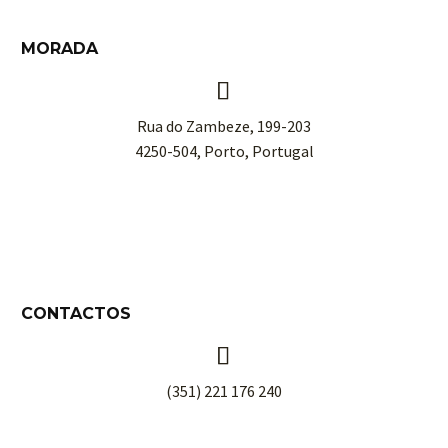
MORADA


Rua do Zambeze, 199-203
4250-504, Porto, Portugal
CONTACTOS


(351) 221 176 240