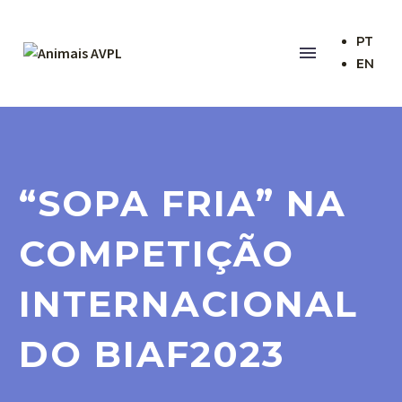
PT
EN
Quem Somo
Contactos
Apoios Instit
“SOPA FRIA” NA
Parceiros
COMPETIÇÃO
Os Filmes
Os Animais
INTERNACIONAL
DO BIAF2023