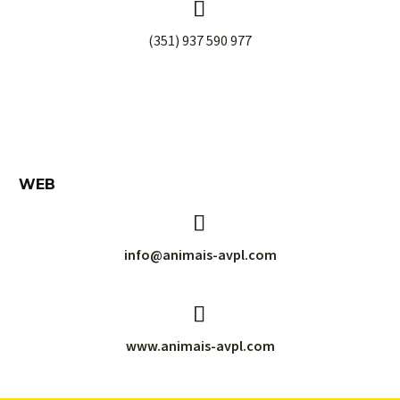


(351) 937 590 977
WEB


info@animais-avpl.com


www.animais-avpl.com