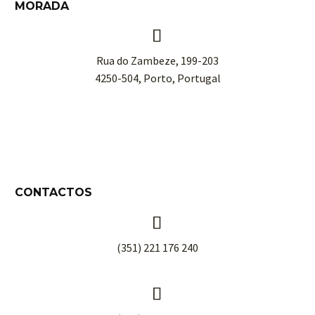
MORADA


Rua do Zambeze, 199-203
4250-504, Porto, Portugal
CONTACTOS


(351) 221 176 240

