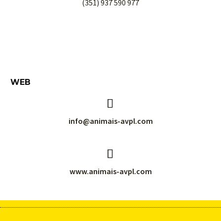
(351) 937 590 977
WEB


info@animais-avpl.com


www.animais-avpl.com
© 1991-
2026
ANIMAIS avpl
. All rights reserved.