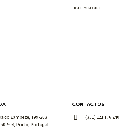
10 SETEMBRO 2021
DA
CONTACTOS


ua do Zambeze, 199-203
(351) 221 176 240
250-504, Porto, Portugal