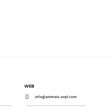
WEB


info@animais-avpl.com