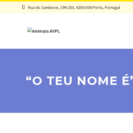
Rua do Zambeze, 199-203, 4250-504 Porto, Portugal


“O TEU NOME É