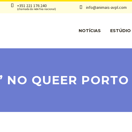


+351 221 176 240
info@animais-avpl.com


(chamada da rede fixa nacional)
NOTÍCIAS
ESTÚDIO
” NO QUEER PORTO