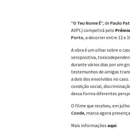
“
O Teu Nome É
“, de
Paulo Pat
AVPL) competirá pelo
Prémi
Porto
, a decorrer entre 12 e 
A obra é um olhar sobre o caso
seropositiva, toxicodependen
durante vários dias por um g
testemunhos de amigas transe
a dois dos envolvidos no cas
condição social, discriminaç
dessa forma diferentes persp
O filme que recebeu, em julh
Conde
, marca agora presença
Mais informações
aqui
.