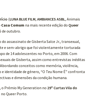
rício
(
LUNA BLUE FILM
,
AMBIANCES ASBL
, Animais
o Casa Comum
na mais recente edição do
Queer
16 de outubro.
 do assassinato de Gisberta Salce Jr., transexual,
te e sem-abrigo que foi violentamente torturada
rupo de 14 adolescentes no Porto, em 2006. Com
xuais de Gisberta, assim como entrevistas inéditas
o. Abordando conceitos como memória, violência,
ão e identidade de género, “O Teu Nome É” confronta
ectivas e dimensões da condição humana.
o, o Prémio My Generation no
29º Curtas Vila do
 no Queer Porto.