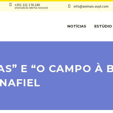


+351 221 176 240
info@animais-avpl.com


(chamada da rede fixa nacional)
NOTÍCIAS
ESTÚDIO
S” E “O CAMPO À 
NAFIEL