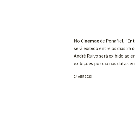
No
Cinemax
de Penafiel, “
Ent
será exibido entre os dias 25 d
André Ruivo será exibido ao en
exibições por dia nas datas em
24 ABR 2023