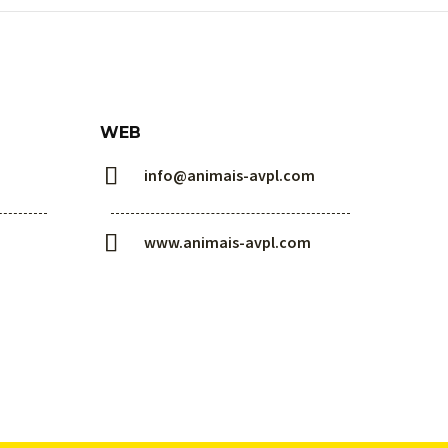
WEB


info@animais-avpl.com


www.animais-avpl.com