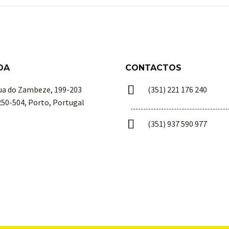
DA
CONTACTOS


ua do Zambeze, 199-203
(351) 221 176 240
250-504, Porto, Portugal


(351) 937 590 977