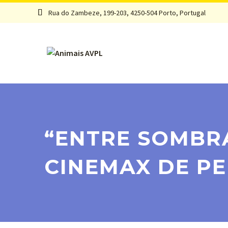
Rua do Zambeze, 199-203, 4250-504 Porto, Portugal


“ENTRE SOMBRA
CINEMAX DE PE