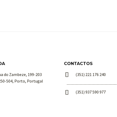
DA
CONTACTOS


ua do Zambeze, 199-203
(351) 221 176 240
250-504, Porto, Portugal


(351) 937 590 977