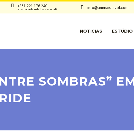


+351 221 176 240
info@animais-avpl.com


(chamada da rede fixa nacional)
NOTÍCIAS
ESTÚDIO
ENTRE SOMBRAS” E
BRIDE