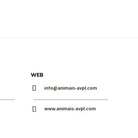
WEB


info@animais-avpl.com


www.animais-avpl.com