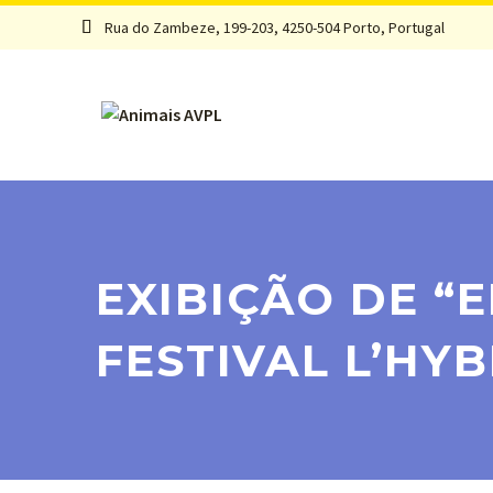
Rua do Zambeze, 199-203, 4250-504 Porto, Portugal


EXIBIÇÃO DE “
FESTIVAL L’HY