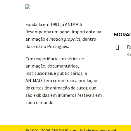
Fundada em 1991, a ANIMAIS
desempenha um papel importante na
MORA
animação e
motion graphics
, dentro
do cenário Português.


R
4
Com experiência em séries de
animação, documentários,
institucionais e publicitários, a
ANIMAIS tem como foco a produção
de curtas de animação de autor, que
são exibidas em inúmeros festivais em
todo o mundo.
© 1991-
2026
ANIMAIS avpl
. All rights reserved.