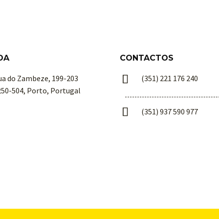
DA
CONTACTOS


ua do Zambeze, 199-203
(351) 221 176 240
250-504, Porto, Portugal


(351) 937 590 977