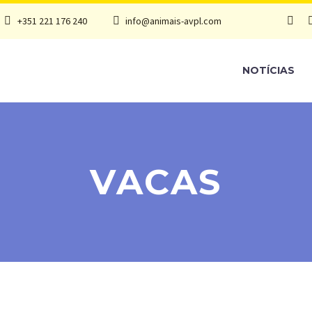
+351 221 176 240
info@animais-avpl.com
NOTÍCIAS
VACAS