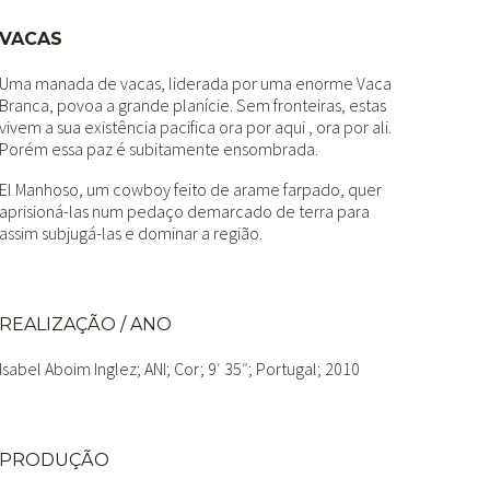
VACAS
Uma manada de vacas, liderada por uma enorme Vaca
Branca, povoa a grande planície. Sem fronteiras, estas
vivem a sua existência pacifica ora por aqui , ora por ali.
Porém essa paz é subitamente ensombrada.
El Manhoso, um cowboy feito de arame farpado, quer
aprisioná-las num pedaço demarcado de terra para
assim subjugá-las e dominar a região.
REALIZAÇÃO / ANO
Isabel Aboim Inglez
; ANI; Cor; 9′ 35″; Portugal; 2010
PRODUÇÃO