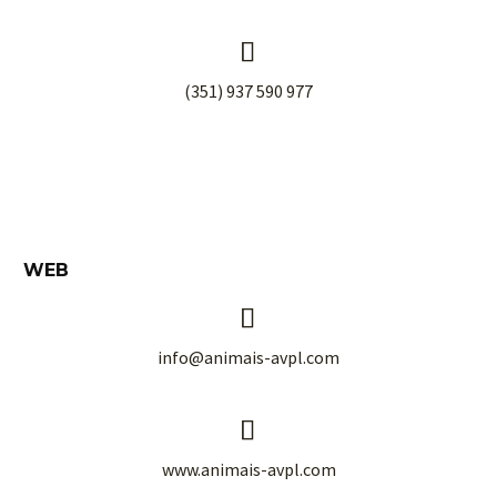


(351) 937 590 977
WEB


info@animais-avpl.com


www.animais-avpl.com