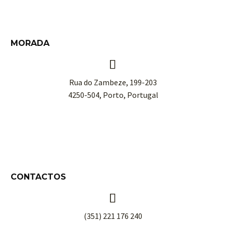
MORADA


Rua do Zambeze, 199-203
4250-504, Porto, Portugal
CONTACTOS


(351) 221 176 240