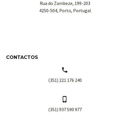
Rua do Zambeze, 199-203
4250-504, Porto, Portugal
CONTACTOS


(351) 221 176 240


(351) 937 590 977