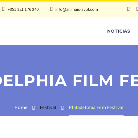
+351 221 176 240
info@animais-avpl.com
NOTÍCIAS
ELPHIA FILM F
Home
Festival
Philadelphia Film Festival