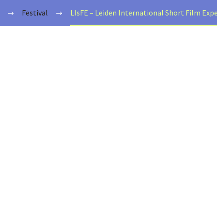
Festival
LIsFE – Leiden International Short Film Exp