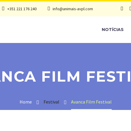
+351 221 176 240
info@animais-avpl.com
NOTÍCIAS
NCA FILM FEST
Home
Festival
Avanca Film Festival