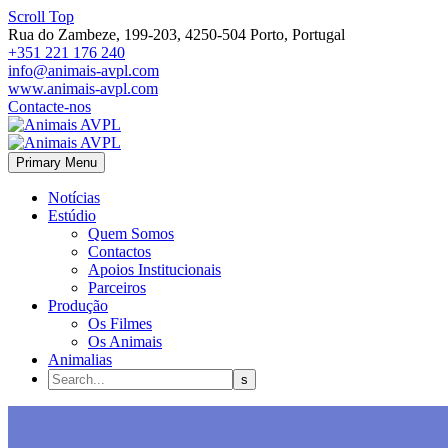
Scroll Top
Rua do Zambeze, 199-203, 4250-504 Porto, Portugal
+351 221 176 240
info@animais-avpl.com
www.animais-avpl.com
Contacte-nos
Primary Menu
Notícias
Estúdio
Quem Somos
Contactos
Apoios Institucionais
Parceiros
Produção
Os Filmes
Os Animais
Animalias