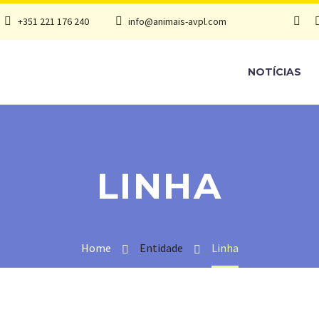
+351 221 176 240
info@animais-avpl.com
NOTÍCIAS
LINHA
Home
Entidade
Linha