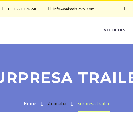
+351 221 176 240
info@animais-avpl.com
NOTÍCIAS
URPRESA TRAIL
Home
Animalia
surpresa trailer