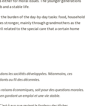
ons either for moral issues. The younger generations
 and a stable life.
 the burden of the day-by-day tasks: food, household
mes stronger, mainly through grandmothers as the
l related to the special care that a certain home
dans les sociétés développées. Néanmoins, ces
dants au fil des décennies.
des raisons économiques, soit pour des questions morales.
t en gardant un emploi et une vie stable.
C’est à eux que revient le fardeau des tâches