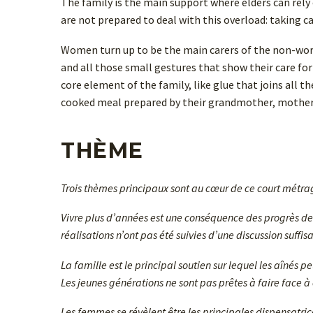
The family is the main support where elders can rely 
are not prepared to deal with this overload: taking ca
Women turn up to be the main carers of the non-work
and all those small gestures that show their care 
core element of the family, like glue that joins all
cooked meal prepared by their grandmother, mother 
THÈME
Trois thèmes principaux sont au cœur de ce court métrage
Vivre plus d’années est une conséquence des progrès d
réalisations n’ont pas été suivies d’une discussion suffi
La famille est le principal soutien sur lequel les aînés 
Les jeunes générations ne sont pas prêtes à faire face à 
Les femmes se révèlent être les principales dispensatric