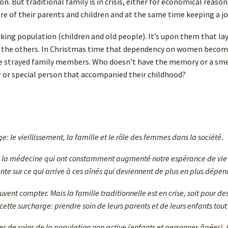
on. But traditional family is in crisis, either for economical reas
re of their parents and children and at the same time keeping a job
ing population (children and old people). It’s upon them that lay
for the others. In Christmas time that dependency on women beco
 the strayed family members. Who doesn’t have the memory or a smel
or special person that accompanied their childhood?
: le vieillissement, la famille et le rôle des femmes dans la société.
e la médecine qui ont constamment augmenté notre espérance de vie 
sante sur ce qui arrive à ces aînés qui deviennent de plus en plus dépen
peuvent compter. Mais la famille traditionnelle est en crise, soit pour 
cette surcharge: prendre soin de leurs parents et de leurs enfants tou
es de soins de la population non active (enfants et personnes âgées). 